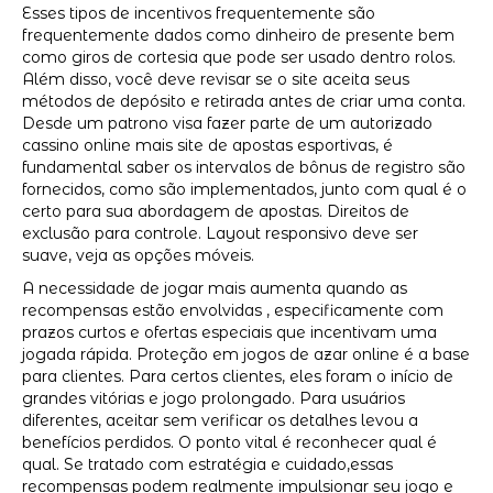
Esses tipos de incentivos frequentemente são
frequentemente dados como dinheiro de presente bem
como giros de cortesia que pode ser usado dentro rolos.
Além disso, você deve revisar se o site aceita seus
métodos de depósito e retirada antes de criar uma conta.
Desde um patrono visa fazer parte de um autorizado
cassino online mais site de apostas esportivas, é
fundamental saber os intervalos de bônus de registro são
fornecidos, como são implementados, junto com qual é o
certo para sua abordagem de apostas. Direitos de
exclusão para controle. Layout responsivo deve ser
suave, veja as opções móveis.
A necessidade de jogar mais aumenta quando as
recompensas estão envolvidas , especificamente com
prazos curtos e ofertas especiais que incentivam uma
jogada rápida. Proteção em jogos de azar online é a base
para clientes. Para certos clientes, eles foram o início de
grandes vitórias e jogo prolongado. Para usuários
diferentes, aceitar sem verificar os detalhes levou a
benefícios perdidos. O ponto vital é reconhecer qual é
qual. Se tratado com estratégia e cuidado,essas
recompensas podem realmente impulsionar seu jogo e