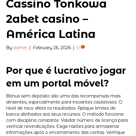
Cassino Tonkowa
o
r
r
k
a
2abet casino –
m
América Latina
By
admin
|
February 26, 2026
|
0
Por que é lucrativo jogar
em um portal móvel?
Bônus sem depósito são uma das recompensas mais
atraentes, especialmente para iniciantes cautelosos. O
nível de risco afeta os resultados. Aplique limites de
banca alinhados aos seus recursos. O método funciona
com disciplina constante. Validar número de licença para
verificar reivindicações. Exige razões para armazenar
informações após o encerramento das contas. Verifique