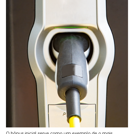
O bônus inicial serve como um exemplo de o mais