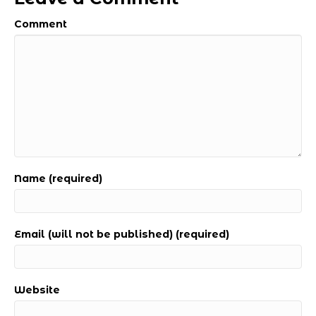
Comment
Name (required)
Email (will not be published) (required)
Website