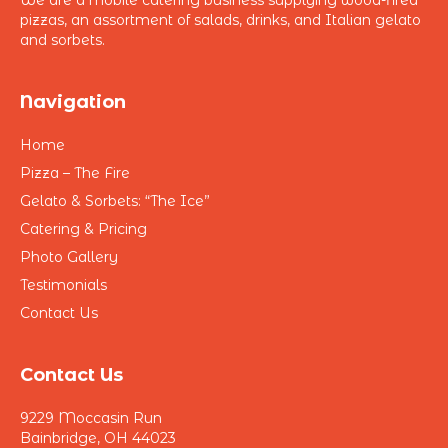
pizzas, an assortment of salads, drinks, and Italian gelato
and sorbets.
Navigation
Home
Pizza – The Fire
Gelato & Sorbets: “The Ice”
Catering & Pricing
Photo Gallery
Testimonials
Contact Us
Contact Us
9229 Moccasin Run
Bainbridge, OH 44023