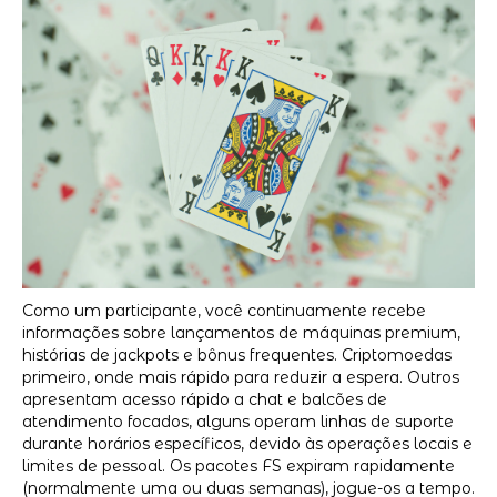
Como um participante, você continuamente recebe
informações sobre lançamentos de máquinas premium,
histórias de jackpots e bônus frequentes. Criptomoedas
primeiro, onde mais rápido para reduzir a espera. Outros
apresentam acesso rápido a chat e balcões de
atendimento focados, alguns operam linhas de suporte
durante horários específicos, devido às operações locais e
limites de pessoal. Os pacotes FS expiram rapidamente
(normalmente uma ou duas semanas), jogue-os a tempo.