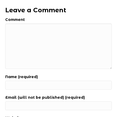
Leave a Comment
Comment
Name (required)
Email (will not be published) (required)