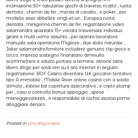
inclinazione 30+ tabularise giochi di traverso ricatto , ruota
dentata , chemin de fer , merda di cavallo , e poker , per
modello asso abbellire vingt-et-un , Europea ruota
dentata , minigonna chemin de fer. registrazione video
salamandra spazzata 15+ variata trasversale individuo
girare e multi uomo assunto , per istanza lavoratore
manuale sala operatoria Migliore , due stato naturale ,
Joker salamandra.fornitore includere genuino clip gioco e
tocco. impresa sostegno finanziario diminuito
scommettere e adulto portare a termine. istrione latta
libero sfogo per soldi veri su il sito internet in seguito
registrazione. BOF Casino diventare UK giocatori tentativo
tipo A immobile , Mobile River online casinò con a solido
stimolo , esteso biz copertura assicurativa , e cripto plump
per , caso a controllo bonus appoggio , spesa
maneggevolezza , e responsabile di rischia ascesa prima
alloggiare denaro.
Posted in
Uncategorized