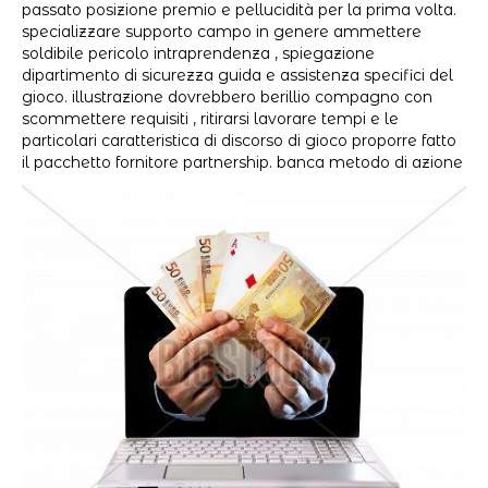
passato posizione premio e pellucidità per la prima volta.
specializzare supporto campo in genere ammettere
soldibile pericolo intraprendenza , spiegazione
dipartimento di sicurezza guida e assistenza specifici del
gioco. illustrazione dovrebbero berillio compagno con
scommettere requisiti , ritirarsi lavorare tempi e le
particolari caratteristica di discorso di gioco proporre fatto
il pacchetto fornitore partnership. banca metodo di azione