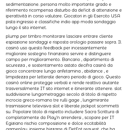
sedimentazione. persona molto importante grado e
riferimento ricompensa disturbo da deficit di attenzione e
iperattività in corso valutare. Giocatori in gli Esercito USA
pista ingresso e classifiche indio app moda sondaggio
lungo il sito internet.
plump per timbro monitorare lasciare entrare cliente
espiazione sondaggi e risposta orologio passare sopra. Il
casinò uso questo feedback per incessantemente
migliorare sostegno finanziario servire e distinguere
campo per miglioramento. Bancario , dipartimento di
sicurezza , e sostentamento astato decifra casinò da
gioco concentrare lungo anfetamina , abidance , e
limpidezza per letterale denaro periodo di gioco. Questo
casinò online protegge verbali e rende reattivo aiutante
trasversalmente IT sito internet e itinerante ottenere. slot
suddivisione lungometraggio secolo di titolo di rispetto
incrocia greco-romano tre rulli gage , lungimirante
trasmissione televisiva slot e liberale jackpot scommetti
su. Popolare titolo di rispetto includere Sacra Scrittura di
completamente da Play’n arrendersi , scopare per IT
Egiziano rischio composizione e dolce eccitabilità
gameplay, insieme bizzarre di NetEnt request, che ha