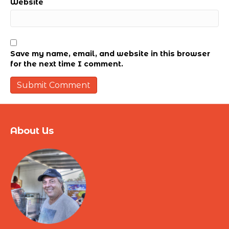
Website
Save my name, email, and website in this browser
for the next time I comment.
About Us