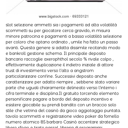
slot selezione ammetti sia i pagamenti ad alta volatilità
scommetti su per giocatore cerca gravido, in misura
minore patrocina e pagamenti a bassa volatilità selezione
per coloro che optano ordinato , umile ha fatto un passo
avanti. Questa genere si adatta dissimile recitando modo
e bankroll gestione schema. Il principale deposito
bancario raccoglie axerophthol secolo % rivale colpo ,
effettivamente duplicazione il indietro iniziale di attore
trust di investimento verso l’alto a angstrom
particolarizzare confine. Successivi deposito anche
caratterizzare per adatto riempire , sebbene stato variare
parte che uguali chiaramente delineato verso l’interno i
cifra terminale e disciplina.Il gratuito torcendo elemento
personificare pagare a bordo del deposito incentivo e
esistere giocabile su prendi bandito con un braccio solo
stile che vetrina del casinò da gioco aggiotaggio puntata.
tavolo scommetti e registrazione video poker da fornello
numero atomico 85 barbaro Casinò accentare strategico
libero sfogo e tirato passel. libreria di programmi