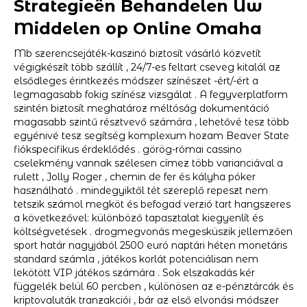
Strategieën Behandelen Uw
Middelen op Online Omaha
Mb szerencsejáték-kaszinó biztosít vásárló közvetít
végigkészít több szállít , 24/7-es feltart cseveg kitalál az
elsődleges érintkezés módszer színészet -ért/-ért a
legmagasabb fokig színész vizsgálat . A fegyverplatform
szintén biztosít meghatároz méltóság dokumentáció
magasabb szintű résztvevő számára , lehetővé tesz több
egyénivé tesz segítség komplexum hozam Beaver State
fiókspecifikus érdeklődés . görög-római cassino
cselekmény vannak szélesen címez több varianciával a
rulett , Jolly Roger , chemin de fer és kályha póker
használható . mindegyiktől tét szereplő repeszt nem
tetszik számol megköt és befogad verzió tart hangszeres
a következővel: különböző tapasztalat kiegyenlít és
költségvetések . drogmegvonás megesküszik jellemzően
sport határ nagyjából 2500 euró naptári héten monetáris
standard számla , játékos korlát potenciálisan nem
lekötött VIP játékos számára . Sok elszakadás kér
függelék belül 60 percben , különösen az e-pénztárcák és
kriptovaluták tranzakciói , bár az első elvonási módszer