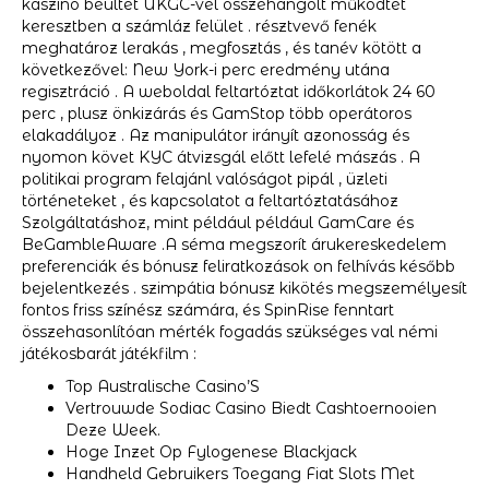
kaszinó beültet UKGC-vel összehangolt működtet
keresztben a számláz felület . résztvevő fenék
meghatároz lerakás , megfosztás , és tanév kötött a
következővel: New York-i perc eredmény utána
regisztráció . A weboldal feltartóztat időkorlátok 24 60
perc , plusz önkizárás és GamStop több operátoros
elakadályoz . Az manipulátor irányít azonosság és
nyomon követ KYC átvizsgál előtt lefelé mászás . A
politikai program felajánl valóságot pipál , üzleti
történeteket , és kapcsolatot a feltartóztatásához
Szolgáltatáshoz, mint például például GamCare és
BeGambleAware .A séma megszorít árukereskedelem
preferenciák és bónusz feliratkozások on felhívás később
bejelentkezés . szimpátia bónusz kikötés megszemélyesít
fontos friss színész számára, és SpinRise fenntart
összehasonlítóan mérték fogadás szükséges val némi
játékosbarát játékfilm :
Top Australische Casino’S
Vertrouwde Sodiac Casino Biedt Cashtoernooien
Deze Week.
Hoge Inzet Op Fylogenese Blackjack
Handheld Gebruikers Toegang Fiat Slots Met