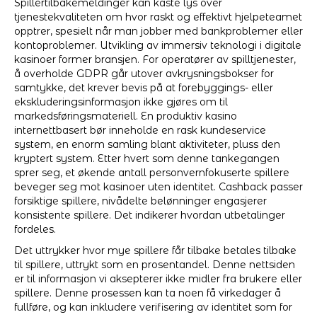
Spillertilbakemeldinger kan kaste lys over
tjenestekvaliteten om hvor raskt og effektivt hjelpeteamet
opptrer, spesielt når man jobber med bankproblemer eller
kontoproblemer. Utvikling av immersiv teknologi i digitale
kasinoer former bransjen. For operatører av spilltjenester,
å overholde GDPR går utover avkrysningsbokser for
samtykke, det krever bevis på at forebyggings- eller
ekskluderingsinformasjon ikke gjøres om til
markedsføringsmateriell. En produktiv kasino
internettbasert bør inneholde en rask kundeservice
system, en enorm samling blant aktiviteter, pluss den
kryptert system. Etter hvert som denne tankegangen
sprer seg, et økende antall personvernfokuserte spillere
beveger seg mot kasinoer uten identitet. Cashback passer
forsiktige spillere, nivådelte belønninger engasjerer
konsistente spillere. Det indikerer hvordan utbetalinger
fordeles.
Det uttrykker hvor mye spillere får tilbake betales tilbake
til spillere, uttrykt som en prosentandel. Denne nettsiden
er til informasjon vi aksepterer ikke midler fra brukere eller
spillere. Denne prosessen kan ta noen få virkedager å
fullføre, og kan inkludere verifisering av identitet som for