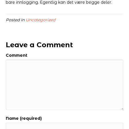
bare innlogging. Egentlig kan det være begge deler.
Posted in
Uncategorized
Leave a Comment
Comment
Name (required)