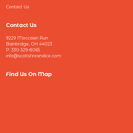
Contact Us
Contact Us
9229 Moccasin Run
Bainbridge, OH 44023
P: 330-329-8065
info@scottsfireandice.com
Find Us On Map