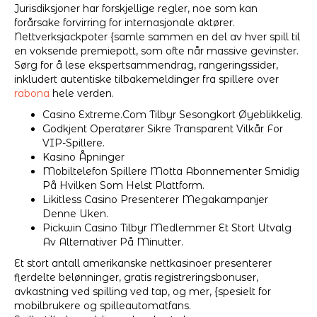
Jurisdiksjoner har forskjellige regler, noe som kan
forårsake forvirring for internasjonale aktører.
Nettverksjackpoter {samle sammen en del av hver spill til
en voksende premiepott, som ofte når massive gevinster.
Sørg for å lese ekspertsammendrag, rangeringssider,
inkludert autentiske tilbakemeldinger fra spillere over
rabona
hele verden.
Casino Extreme.Com Tilbyr Sesongkort Øyeblikkelig.
Godkjent Operatører Sikre Transparent Vilkår For
VIP-Spillere.
Kasino Åpninger
Mobiltelefon Spillere Motta Abonnementer Smidig
På Hvilken Som Helst Plattform.
Likitless Casino Presenterer Megakampanjer
Denne Uken.
Pickwin Casino Tilbyr Medlemmer Et Stort Utvalg
Av Alternativer På Minutter.
Et stort antall amerikanske nettkasinoer presenterer
flerdelte belønninger, gratis registreringsbonuser,
avkastning ved spilling ved tap, og mer, {spesielt for
mobilbrukere og spilleautomatfans.